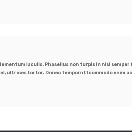
ementum iaculis. Phasellus non turpis in nisi semper 
 vel, ultrices tortor. Donec tempornttcommodo enim ac