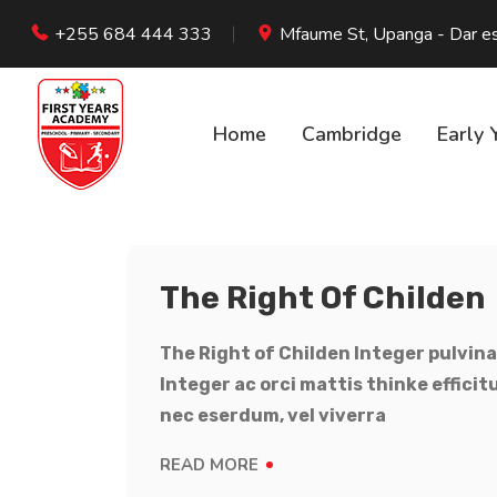
+255 684 444 333
Mfaume St, Upanga - Dar e
Home
Cambridge
Early 
The Right Of Childen
The Right of Childen Integer pulvina
Integer ac orci mattis thinke effici
nec eserdum, vel viverra
READ MORE