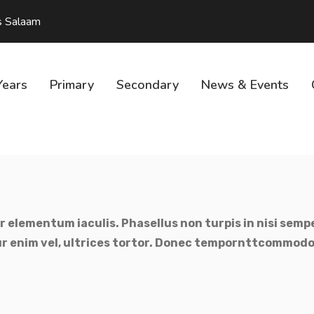
s Salaam
Years
Primary
Secondary
News & Events
r elementum iaculis. Phasellus non turpis in nisi semp
tur enim vel, ultrices tortor. Donec tempornttcommodo